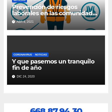
NOTICIAS
Prevención de riesgos
laborales en las comunidades
de propietarios
ABR 8, 2021
CORONAVIRUS
NOTICIAS
Y que pasemos un tranquilo
fin de año
DIC 24, 2020
668.87.94.30