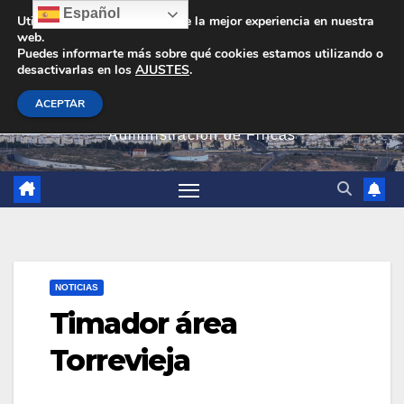
Saltar
Español
Utilizamos cookies para darte la mejor experiencia en nuestra
web.
al
Puedes informarte más sobre qué cookies estamos utilizando o
contenido
desactivarlas en los
AJUSTES
.
PEVAN
ACEPTAR
Administración de Fincas
NOTICIAS
Timador área
Torrevieja