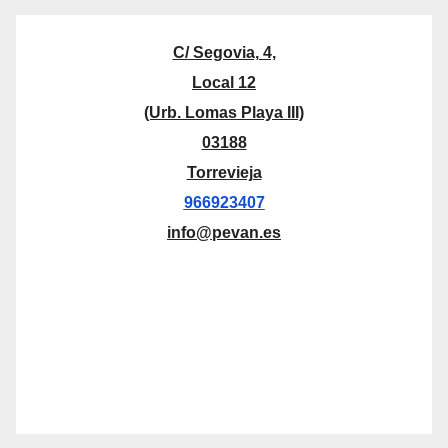
C/ Segovia, 4,
Local 12
(Urb. Lomas Playa III)
03188
Torrevieja
966923407
info@pevan.es