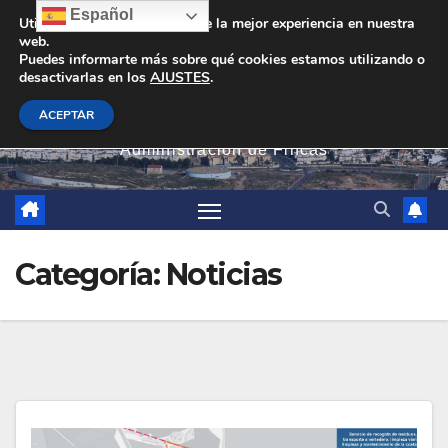
Saltar
Español
Utilizamos cookies para darte la mejor experiencia en nuestra
web.
al
Puedes informarte más sobre qué cookies estamos utilizando o
contenido
desactivarlas en los
AJUSTES
.
PEVAN
ACEPTAR
Administración de Fincas
Categoría:
Noticias