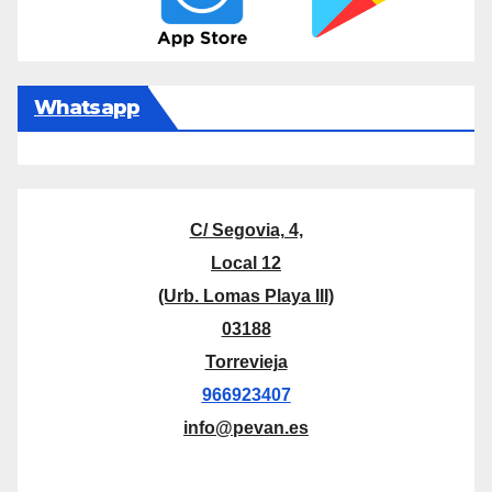
Whatsapp
C/ Segovia, 4,
Local 12
(Urb. Lomas Playa III)
03188
Torrevieja
966923407
info@pevan.es