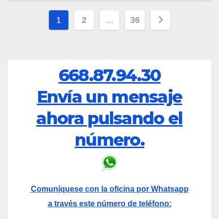
Paginación
1
2
…
36
de
entradas
668.87.94.30
Envía un mensaje
ahora pulsando el
número.
Comuníquese con la oficina por Whatsapp
a través este número de teléfono: