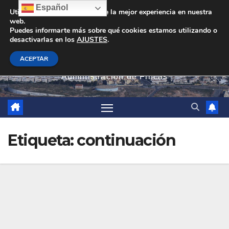
Saltar
Español
Utilizamos cookies para darte la mejor experiencia en nuestra
web.
al
Puedes informarte más sobre qué cookies estamos utilizando o
contenido
desactivarlas en los
AJUSTES
.
PEVAN
ACEPTAR
Administración de Fincas
Etiqueta:
continuación