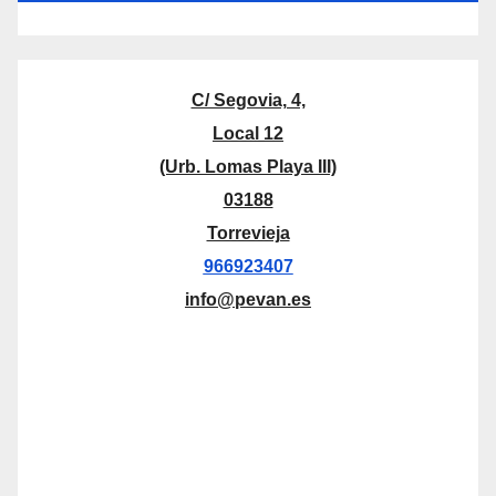
C/ Segovia, 4,
Local 12
(Urb. Lomas Playa III)
03188
Torrevieja
966923407
info@pevan.es