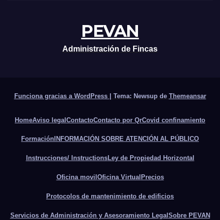
PEVAN
Administración de Fincas
Funciona gracias a WordPress
|
Tema: Newsup de
Themeansar
Home
Aviso legal
Contacto
Contacto por Qr
Covid confinamiento
Formación
INFORMACIÓN SOBRE ATENCIÓN AL PÚBLICO
Instrucciones/ Instructions
Ley de Propiedad Horizontal
Oficina movil
Oficina Virtual
Precios
Protocolos de mantenimiento de edificios
Servicios de Administración y Asesoramiento Legal
Sobre PEVAN