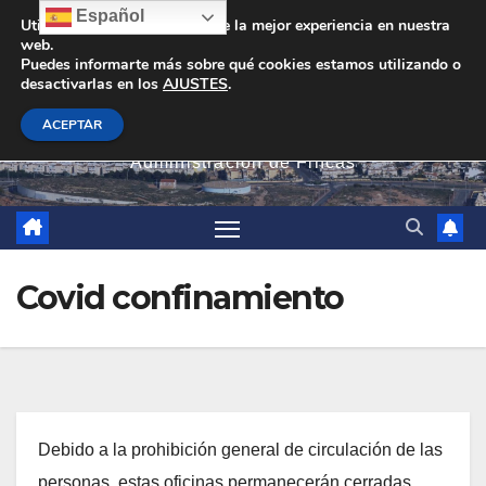
Saltar
Español
Utilizamos cookies para darte la mejor experiencia en nuestra
web.
al
Puedes informarte más sobre qué cookies estamos utilizando o
contenido
desactivarlas en los
AJUSTES
.
PEVAN
ACEPTAR
Administración de Fincas
Covid confinamiento
Debido a la prohibición general de circulación de las
personas, estas oficinas permanecerán cerradas