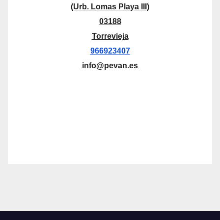
(Urb. Lomas Playa III)
03188
Torrevieja
966923407
info@pevan.es