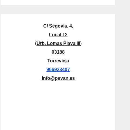
C/ Segovia, 4,
Local 12
(Urb. Lomas Playa III)
03188
Torrevieja
966923407
info@pevan.es