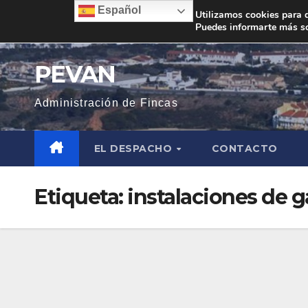
Saltar
Español
Utilizamos cookies para d
Puedes informarte más so
al
contenido
PEVAN
Administración de Fincas
EL DESPACHO
CONTACTO
Etiqueta:
instalaciones de g