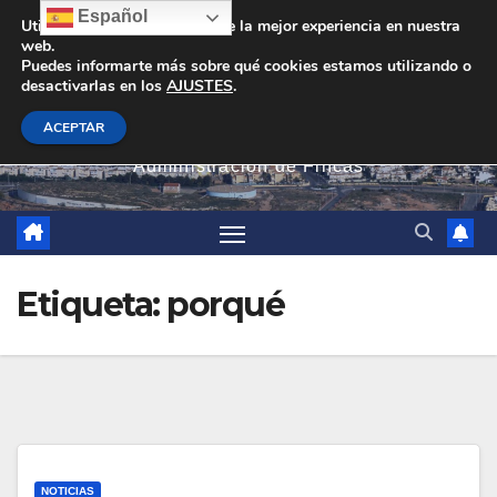
Saltar
Español
Utilizamos cookies para darte la mejor experiencia en nuestra
web.
al
Puedes informarte más sobre qué cookies estamos utilizando o
contenido
desactivarlas en los
AJUSTES
.
PEVAN
ACEPTAR
Administración de Fincas
Etiqueta:
porqué
NOTICIAS