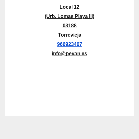
Local 12
(Urb. Lomas Playa III)
03188
Torrevieja
966923407
info@pevan.es