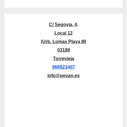
C/ Segovia, 4,
Local 12
(Urb. Lomas Playa III)
03188
Torrevieja
966923407
info@pevan.es