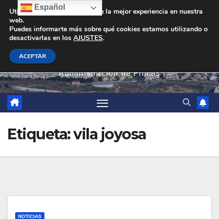
Saltar
Español
Utilizamos cookies para darte la mejor experiencia en nuestra
web.
al
Puedes informarte más sobre qué cookies estamos utilizando o
contenido
desactivarlas en los
AJUSTES
.
PEVAN
ACEPTAR
Administración de Fincas
Etiqueta:
vila joyosa
NOTICIAS