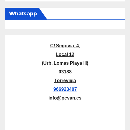
Whatsapp
C/ Segovia, 4,
Local 12
(Urb. Lomas Playa III)
03188
Torrevieja
966923407
info@pevan.es