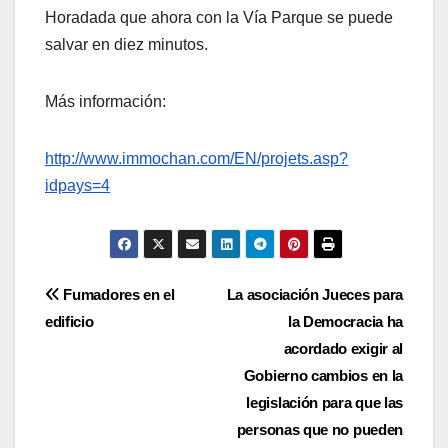
Horadada que ahora con la Vía Parque se puede
salvar en diez minutos.
Más información:
http://www.immochan.com/EN/projets.asp?
idpays=4
Navegación
Fumadores en el
La asociación Jueces para
edificio
la Democracia ha
de
acordado exigir al
entradas
Gobierno cambios en la
legislación para que las
personas que no pueden