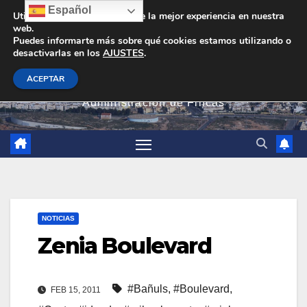
Saltar
Español
Utilizamos cookies para darte la mejor experiencia en nuestra
web.
al
Puedes informarte más sobre qué cookies estamos utilizando o
contenido
desactivarlas en los
AJUSTES
.
PEVAN
ACEPTAR
Administración de Fincas
NOTICIAS
Zenia Boulevard
#Bañuls
,
#Boulevard
,
FEB 15, 2011