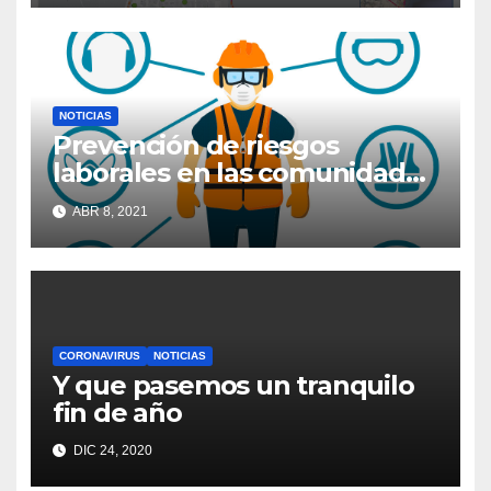
NOTICIAS
Prevención de riesgos
laborales en las comunidades
de propietarios
ABR 8, 2021
CORONAVIRUS
NOTICIAS
Y que pasemos un tranquilo
fin de año
DIC 24, 2020