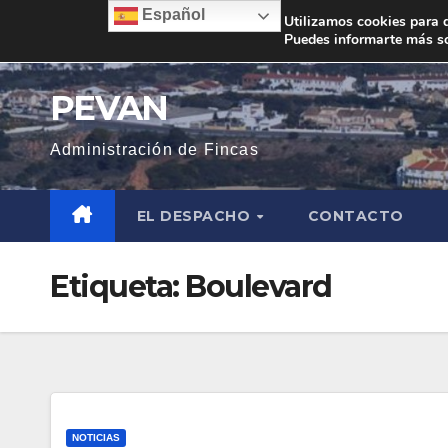
Saltar
Español
Utilizamos cookies para d
Puedes informarte más so
al
contenido
PEVAN
Administración de Fincas
EL DESPACHO
CONTACTO
Etiqueta:
Boulevard
NOTICIAS