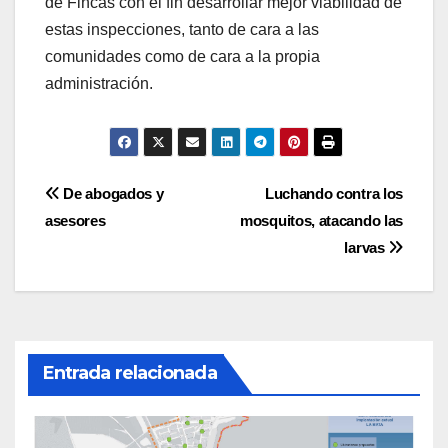
de Fincas con el fin desarrollar mejor viabilidad de
estas inspecciones, tanto de cara a las
comunidades como de cara a la propia
administración.
Navegación
De abogados y
Luchando contra los
asesores
mosquitos, atacando las
de
larvas
entradas
Entrada relacionada