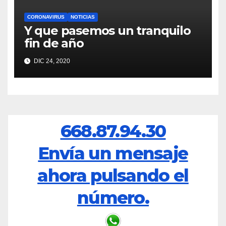
CORONAVIRUS
NOTICIAS
Y que pasemos un tranquilo
fin de año
DIC 24, 2020
668.87.94.30
Envía un mensaje
ahora pulsando el
número.