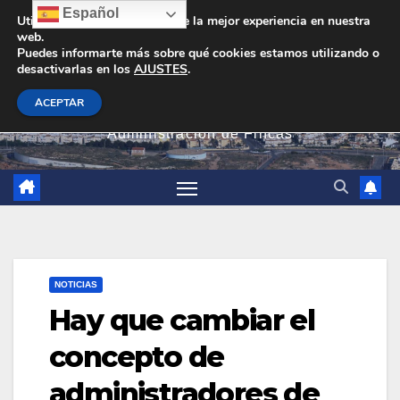
Saltar
Español
Utilizamos cookies para darte la mejor experiencia en nuestra
web.
al
Puedes informarte más sobre qué cookies estamos utilizando o
contenido
desactivarlas en los
AJUSTES
.
PEVAN
ACEPTAR
Administración de Fincas
NOTICIAS
Hay que cambiar el
concepto de
administradores de