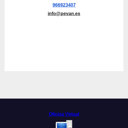
966923407
info@pevan.es
Oficina Virtual