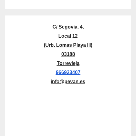
C/ Segovia, 4,
Local 12
(Urb. Lomas Playa III)
03188
Torrevieja
966923407
info@pevan.es