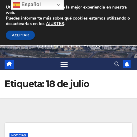
Saltar
Español
Utilizamos cookies para darte la mejor experiencia en nuestra
web.
al
Puedes informarte más sobre qué cookies estamos utilizando o
contenido
desactivarlas en los
AJUSTES
.
PEVAN
ACEPTAR
Administración de Fincas
Etiqueta:
18 de julio
NOTICIAS