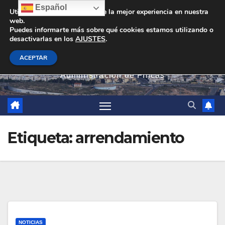
Saltar
Español
Utilizamos cookies para darte la mejor experiencia en nuestra
web.
al
Puedes informarte más sobre qué cookies estamos utilizando o
contenido
desactivarlas en los
AJUSTES
.
PEVAN
ACEPTAR
Administración de Fincas
Etiqueta:
arrendamiento
NOTICIAS