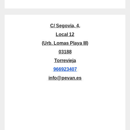
C/ Segovia, 4,
Local 12
(Urb. Lomas Playa III)
03188
Torrevieja
966923407
info@pevan.es