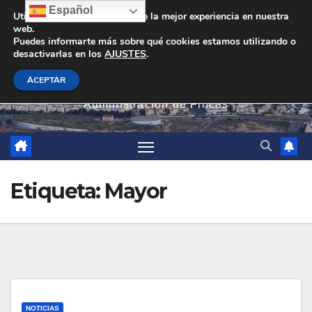
Saltar
Español
Utilizamos cookies para darte la mejor experiencia en nuestra
web.
al
Puedes informarte más sobre qué cookies estamos utilizando o
contenido
desactivarlas en los
AJUSTES
.
PEVAN
ACEPTAR
Administración de Fincas
Etiqueta:
Mayor
NOTICIAS