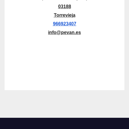
03188
Torrevieja
966923407
info@pevan.es