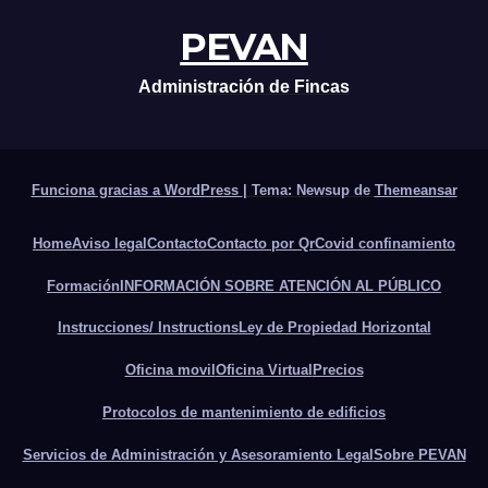
PEVAN
Administración de Fincas
Funciona gracias a WordPress
|
Tema: Newsup de
Themeansar
Home
Aviso legal
Contacto
Contacto por Qr
Covid confinamiento
Formación
INFORMACIÓN SOBRE ATENCIÓN AL PÚBLICO
Instrucciones/ Instructions
Ley de Propiedad Horizontal
Oficina movil
Oficina Virtual
Precios
Protocolos de mantenimiento de edificios
Servicios de Administración y Asesoramiento Legal
Sobre PEVAN