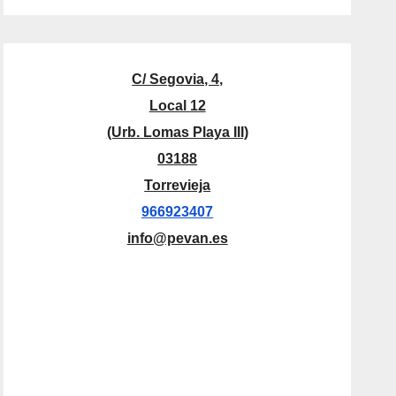
C/ Segovia, 4,
Local 12
(Urb. Lomas Playa III)
03188
Torrevieja
966923407
info@pevan.es