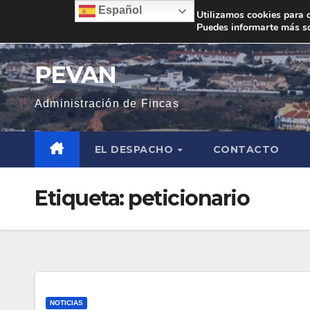
Saltar
Español
Utilizamos cookies para d
Puedes informarte más so
al
contenido
PEVAN
Administración de Fincas
EL DESPACHO
CONTACTO
Etiqueta:
peticionario
NOTICIAS