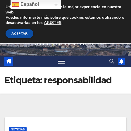
Saltar
Español
Utilizamos cookies para darte la mejor experiencia en nuestra
web.
al
Puedes informarte más sobre qué cookies estamos utilizando o
contenido
desactivarlas en los
AJUSTES
.
PEVAN
ACEPTAR
Administración de Fincas
Etiqueta:
responsabilidad
NOTICIAS