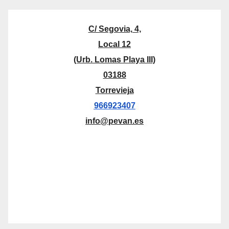
C/ Segovia, 4,
Local 12
(Urb. Lomas Playa III)
03188
Torrevieja
966923407
info@pevan.es