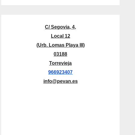
C/ Segovia, 4,
Local 12
(Urb. Lomas Playa III)
03188
Torrevieja
966923407
info@pevan.es