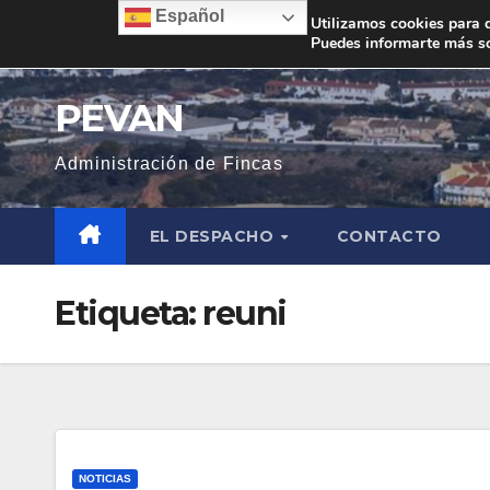
Saltar
Español
Utilizamos cookies para d
Puedes informarte más so
al
contenido
PEVAN
Administración de Fincas
EL DESPACHO
CONTACTO
Etiqueta:
reuni
NOTICIAS