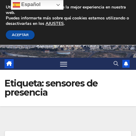
Saltar
Español
Utilizamos cookies para darte la mejor experiencia en nuestra
web.
al
Puedes informarte más sobre qué cookies estamos utilizando o
contenido
desactivarlas en los
AJUSTES
.
PEVAN
ACEPTAR
Administración de Fincas
Etiqueta:
sensores de
presencia