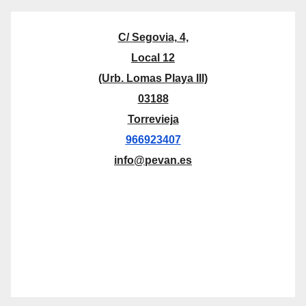
C/ Segovia, 4,
Local 12
(Urb. Lomas Playa III)
03188
Torrevieja
966923407
info@pevan.es