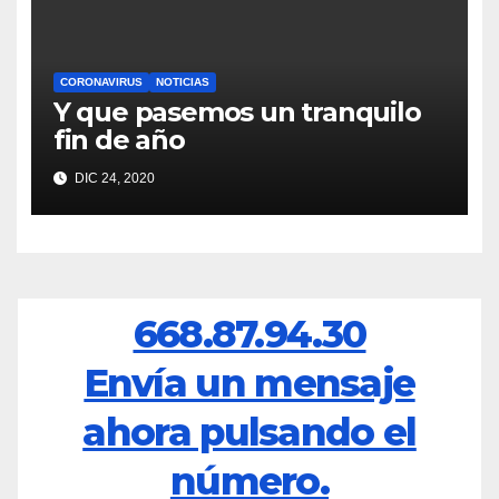
CORONAVIRUS
NOTICIAS
Y que pasemos un tranquilo
fin de año
DIC 24, 2020
668.87.94.30
Envía un mensaje
ahora pulsando el
número.