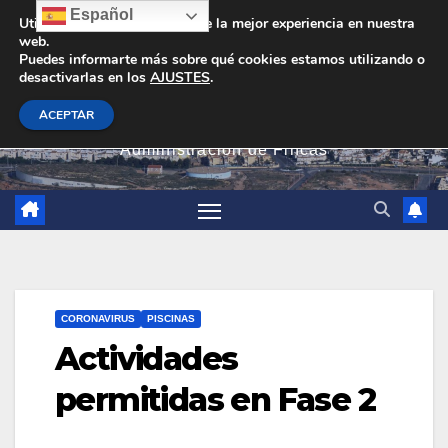
Saltar
Español
Utilizamos cookies para darte la mejor experiencia en nuestra
web.
al
Puedes informarte más sobre qué cookies estamos utilizando o
contenido
desactivarlas en los
AJUSTES
.
PEVAN
ACEPTAR
Administración de Fincas
CORONAVIRUS
PISCINAS
Actividades
permitidas en Fase 2