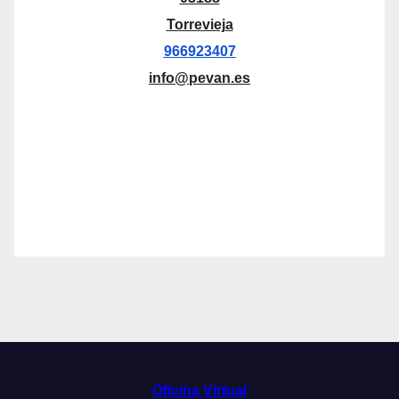
Torrevieja
966923407
info@pevan.es
Oficina Virtual