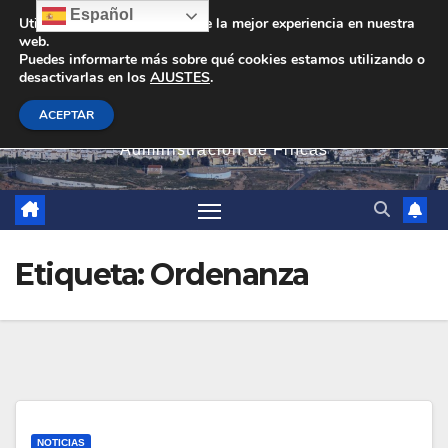
Saltar
Español
Utilizamos cookies para darte la mejor experiencia en nuestra
web.
al
Puedes informarte más sobre qué cookies estamos utilizando o
contenido
desactivarlas en los
AJUSTES
.
PEVAN
ACEPTAR
Administración de Fincas
Etiqueta:
Ordenanza
NOTICIAS