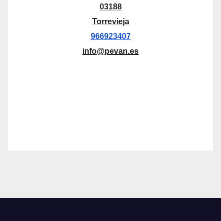
03188
Torrevieja
966923407
info@pevan.es