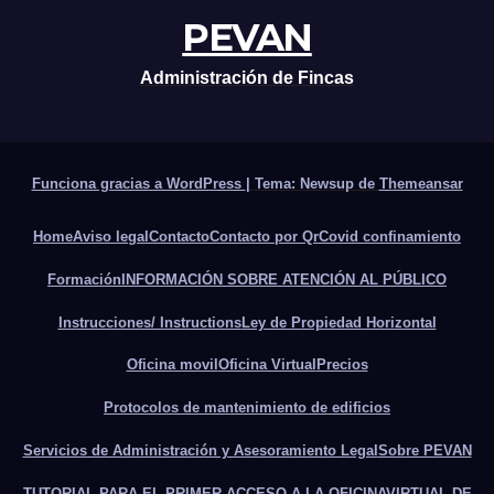
PEVAN
Administración de Fincas
Funciona gracias a WordPress
|
Tema: Newsup de
Themeansar
Home
Aviso legal
Contacto
Contacto por Qr
Covid confinamiento
Formación
INFORMACIÓN SOBRE ATENCIÓN AL PÚBLICO
Instrucciones/ Instructions
Ley de Propiedad Horizontal
Oficina movil
Oficina Virtual
Precios
Protocolos de mantenimiento de edificios
Servicios de Administración y Asesoramiento Legal
Sobre PEVAN
TUTORIAL PARA EL PRIMER ACCESO A LA OFICINAVIRTUAL DE