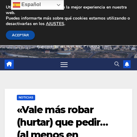
Saltar
Español
Utilizamos cookies para darte la mejor experiencia en nuestra
web.
al
Puedes informarte más sobre qué cookies estamos utilizando o
contenido
desactivarlas en los
AJUSTES
.
PEVAN
ACEPTAR
Administración de Fincas
NOTICIAS
«Vale más robar
(hurtar) que pedir…
(al menos en