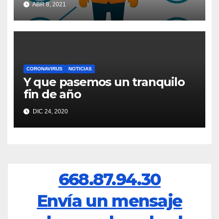
ABR 8, 2021
CORONAVIRUS
NOTICIAS
Y que pasemos un tranquilo
fin de año
DIC 24, 2020
668.87.94.30
Envía un mensaje