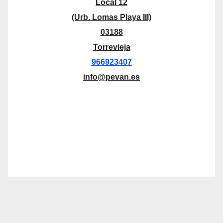
Local 12
(Urb. Lomas Playa III)
03188
Torrevieja
966923407
info@pevan.es