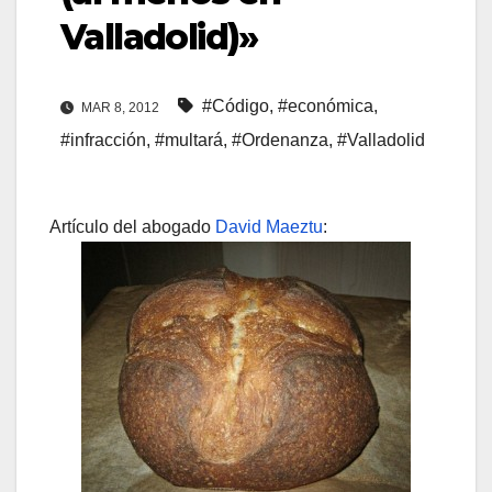
Valladolid)»
#Código
,
#económica
,
MAR 8, 2012
#infracción
,
#multará
,
#Ordenanza
,
#Valladolid
Artículo del abogado
David Maeztu
: