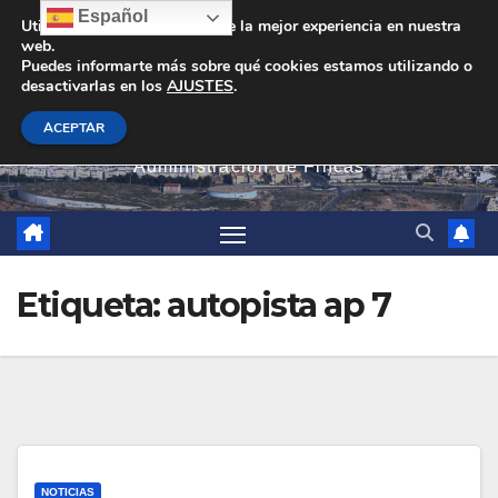
Saltar
Español
Utilizamos cookies para darte la mejor experiencia en nuestra
web.
al
Puedes informarte más sobre qué cookies estamos utilizando o
contenido
desactivarlas en los
AJUSTES
.
PEVAN
ACEPTAR
Administración de Fincas
Etiqueta:
autopista ap 7
NOTICIAS