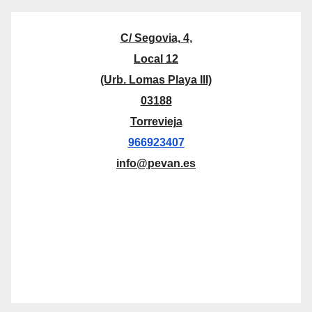
C/ Segovia, 4,
Local 12
(Urb. Lomas Playa III)
03188
Torrevieja
966923407
info@pevan.es